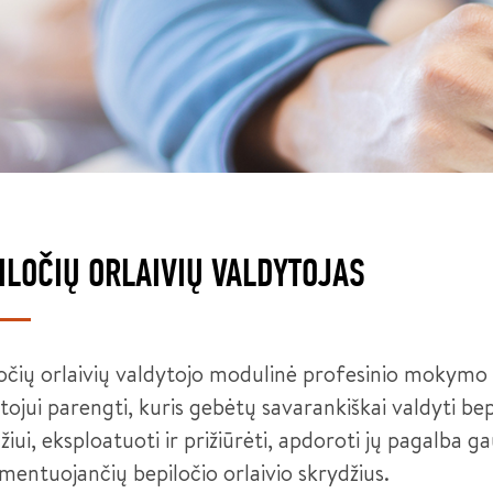
ILOČIŲ ORLAIVIŲ VALDYTOJAS
očių orlaivių valdytojo modulinė profesinio mokymo 
tojui parengti, kuris gebėtų savarankiškai valdyti bepil
žiui, eksploatuoti ir prižiūrėti, apdoroti jų pagalba g
mentuojančių bepiločio orlaivio skrydžius.