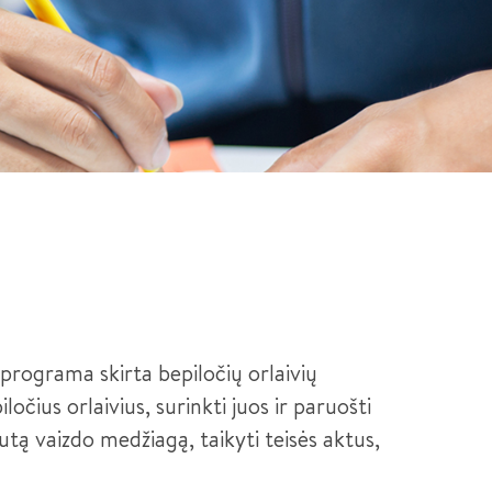
programa skirta bepiločių orlaivių
očius orlaivius, surinkti juos ir paruošti
autą vaizdo medžiagą, taikyti teisės aktus,