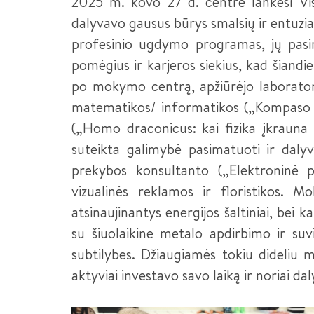
2025 m. kovo 27 d. centre lankėsi Visa
dalyvavo gausus būrys smalsių ir entuzi
profesinio ugdymo programas, jų pasiri
pomėgius ir karjeros siekius, kad šiandi
po mokymo centrą, apžiūrėjo laborator
matematikos/ informatikos („Kompaso mode
(„Homo draconicus: kai fizika įkrauna
suteikta galimybė pasimatuoti ir dal
prekybos konsultanto („Elektroninė pr
vizualinės reklamos ir floristikos. M
atsinaujinantys energijos šaltiniai, bei 
su šiuolaikine metalo apdirbimo ir suv
subtilybes. Džiaugiamės tokiu dideliu 
aktyviai investavo savo laiką ir noriai d