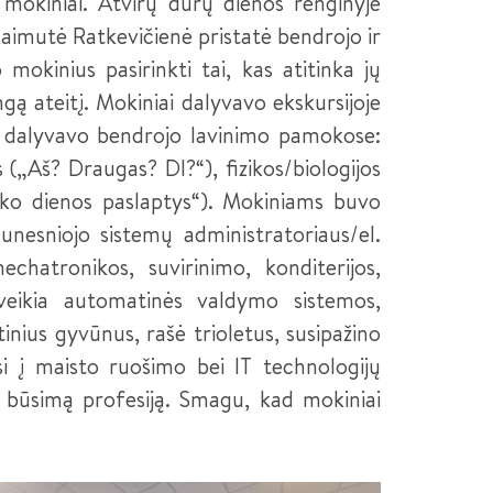
 mokiniai. Atvirų durų dienos renginyje
aimutė Ratkevičienė pristatė bendrojo ir
okinius pasirinkti tai, kas atitinka jų
gą ateitį. Mokiniai dalyvavo ekskursijoje
i dalyvavo bendrojo lavinimo pamokose:
 („Aš? Draugas? DI?“), fizikos/biologijos
iko dienos paslaptys“). Mokiniams buvo
esniojo sistemų administratoriaus/el.
chatronikos, suvirinimo, konditerijos,
p veikia automatinės valdymo sistemos,
tinius gyvūnus, rašė trioletus, susipažino
si į maisto ruošimo bei IT technologijų
o būsimą profesiją. Smagu, kad mokiniai