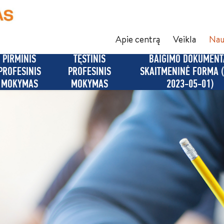
Apie centrą
Veikla
Nau
PIRMINIS
TĘSTINIS
BAIGIMO DOKUMENT
PROFESINIS
PROFESINIS
SKAITMENINĖ FORMA 
MOKYMAS
MOKYMAS
2023-05-01)