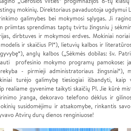
gino „Gerosios vilties“ progimnazijos 8-tų klasių
astingų mokinių. Direktoriaus pavaduotoja ugdymui L
nkimo galimybes bei mokymosi sąlygas. Ji ragino m
en priimtas sprendimas taptų tvirtu žingsniu į sėkmin
ijas, dirbtuves ir mokymosi erdves. Mokiniai noria
lis ir skaičius PI“), lietuvių kalbos ir literatūros
 gyvybę“), anglų kalbos („Sėkmės dobilas: šv. Patr
yvauti profesinio mokymo programų pamokose: jaun
ekyba - pirmieji administratoriaus žingsniai“), me
okiniai turėjo galimybę tiesiogiai išbandyti, kai
kaip realiame gyvenime taikyti skaičių PI. Jie kūrė mis
irinimo įranga, dekoravo telefono dėklus ir gilino
mokinių susidomėjimu ir atsakomybe, rinkantis sav
alyvavo Atvirų durų dienos renginiuose!