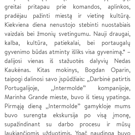
greitai pritapau prie komandos, aplinkos,
RANKDARBIŲ GAMINTOJAS
pradėjau pažinti miestą ir vietinę kultūrą.
Kiekviena diena nenustojo stebinti nuostabiais
DUONOS IR PYRAGO GAMINIŲ KEPĖJAS
vaizdais bei žmonių svetingumu. Nauji draugai,
kalba, kultūra, patiekalai, bei portaugalų
gyvenimo būdas atminty išliks visa gyvenimą.“ –
dalijosi vienas iš stažuotės dalyvių Nedas
Kaukėnas. Kitas mokinys, Bogdan Oparin,
taipogi dalinosi savo įspūdžiais: „Darbinė patirtis
Portugalijoje, ,,Intermolde” kompanijoje,
Marinha Grande mieste, buvo iš tiesų ypatinga.
Pirmąją dieną ,,Intermolde” gamykloje mums
buvo surengta ekskursija po visą įmonę,
supažindinant su darbo procesu ir mūsų
laukiančiomis užduotimis. Ypač naudinga buvo