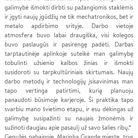
galimybė išmokti dirbti su pažangiomis staklėmis
ir įgyti naujų įgūdžių ne tik mechatronikos, bet ir
metalo apdirbimo srityje. Darbo vietoje
atmosfera buvo labai draugiška, visi kolegos
buvo paslaugūs ir pasirengę padėti. Darbas
tarptautinėje aplinkoje suteikė man galimybę
tobulinti užsienio kalbos žinias ir išmokti
susidoroti su tarpkultūriniais skirtumais. Naujų
darbo metodų ir technologijų įsisavinimas man
tapo vertinga patirtimi, kurią planuoju
panaudoti būsimoje karjeroje. Ši praktika tapo
svarbiu mano švietimo etapu, ir esu dėkingas už
galimybę susipažinti su naujais žmonėmis ir
sužinoti daugiau apie pasaulį už savo šalies ribų.“
Gegužės pabaigoje, Marinha Grande mieste, trys