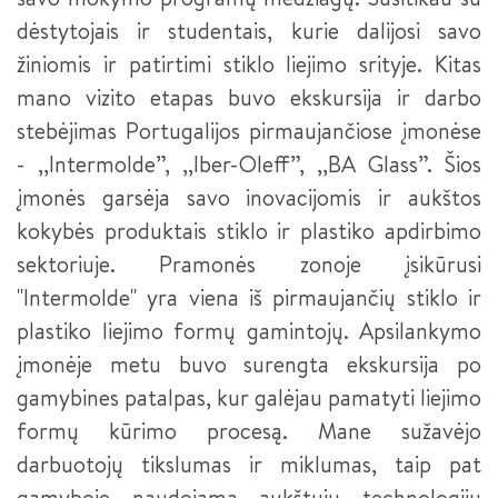
dėstytojais ir studentais, kurie dalijosi savo
žiniomis ir patirtimi stiklo liejimo srityje. Kitas
mano vizito etapas buvo ekskursija ir darbo
stebėjimas Portugalijos pirmaujančiose įmonėse
- ,,Intermolde”, ,,Iber-Oleff”, ,,BA Glass”. Šios
įmonės garsėja savo inovacijomis ir aukštos
kokybės produktais stiklo ir plastiko apdirbimo
sektoriuje. Pramonės zonoje įsikūrusi
"Intermolde" yra viena iš pirmaujančių stiklo ir
plastiko liejimo formų gamintojų. Apsilankymo
įmonėje metu buvo surengta ekskursija po
gamybines patalpas, kur galėjau pamatyti liejimo
formų kūrimo procesą. Mane sužavėjo
darbuotojų tikslumas ir miklumas, taip pat
gamyboje naudojama aukštųjų technologijų