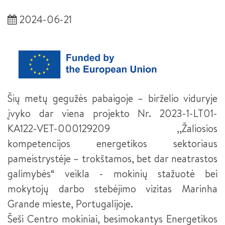
SĖKMĖS ISTORIJOS
PLASTIKŲ LIEJIMO ĮRENGINIŲ OPERATORIUS III LYGIS
NACIONALINIS MECHATRONIKOS KONKURSAS 2024
2024-06-21
SUVIRINTOJAS (2026 M. PRIĖMIMAS)
NACIONALINIS MECHATRONIKOS KONKURSAS 2022
KOMPETENCIJŲ VERTINIMO CENTRŲ PASITELKTOS
SUVIRINTOJAS III LYGIS
ĮSTAIGOS
KONFERENCIJA „PAMEISTRYSTĖS IŠŠŪKIAI IR GALIMYBĖS
INŽINERINĖJE PRAMONĖJE“
METALO APDIRBIMO STAKLIŲ OPERATORIUS
PRAKTINĖS DALIES TVARKARAŠTIS
PAMEISTRYSTĖ – TAVO PROFESIJOS PRADŽIA (TRUMPOJI
METALO APDIRBIMO STAKLIŲ OPERATORIUS III LYGIS
Šių metų gegužės pabaigoje – birželio viduryje
VERSIJA -LT PAVYZDYS)
įvyko dar viena projekto Nr. 2023-1-LT01-
ŠALTKALVIS
PAMEISTRYSTĖ – TAVO PROFESIJOS PRADŽIA (LT, LV, EE IR
KA122-VET-000129209 ,,Žaliosios
DE PAVYZDŽIAI)
ŠALTKALVIS III LYGIS
kompetencijos energetikos sektoriaus
KURIANTYS LIETUVĄ. PAMEISTRYSTĖ (INTERSURGICAL)
pameistrystėje – trokštamos, bet dar neatrastos
ŠALTKALVIS II LYGIS
galimybės“ veikla - mokinių stažuotė bei
KURIANTYS LIETUVĄ. PAMEISTRYSTĖ (HARJU ELEKTER)
ROBOTINIŲ SISTEMŲ INTEGRACIJOS TECHNIKAS (2026 M.
mokytojų darbo stebėjimo vizitas Marinha
PRIĖMIMAS)
FORUMAS „DUALINIS PROFESINIS MOKYMAS LIETUVOJE“
Grande mieste, Portugalijoje.
PEDAGOGO PADĖJĖJAS
Šeši Centro mokiniai, besimokantys Energetikos
KURIANTYS LIETUVĄ. PAMEISTRYSTĖ (HODA)