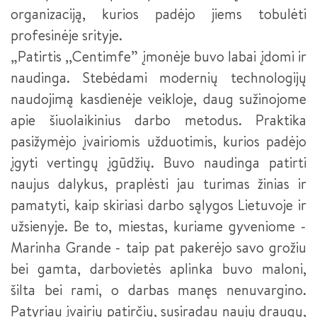
VIZUALINĖS REKLAMOS GAMINTOJAS
organizaciją, kurios padėjo jiems tobulėti
profesinėje srityje.
VIRĖJAS
„Patirtis ,,Centimfe” įmonėje buvo labai įdomi ir
VIRĖJAS III LYGIS
naudinga. Stebėdami modernių technologijų
naudojimą kasdienėje veikloje, daug sužinojome
ELEKTROS ĮRANGOS SURINKĖJAS III LYGIS (2026 M.
PRIĖMIMAS)
apie šiuolaikinius darbo metodus. Praktika
pasižymėjo įvairiomis užduotimis, kurios padėjo
INFORMACINIŲ IR RYŠIŲ TECHNOLOGIJŲ APTARNAVIMO
TECHNIKAS
įgyti vertingų įgūdžių. Buvo naudinga patirti
naujus dalykus, praplėsti jau turimas žinias ir
BIURO ADMINISTRATORIUS
pamatyti, kaip skiriasi darbo sąlygos Lietuvoje ir
E. PARDAVĖJAS-KONSULTANTAS
užsienyje. Be to, miestas, kuriame gyveniome -
Marinha Grande - taip pat pakerėjo savo grožiu
FLORISTAS
bei gamta, darbovietės aplinka buvo maloni,
KONDITERIS
šilta bei rami, o darbas manęs nenuvargino.
Patyriau įvairių patirčių, susiradau naujų draugų,
FLORISTO PADĖJĖJAS