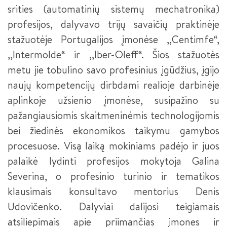
srities (automatinių sistemų mechatronika)
MAKETUOTOJAS
„KURIANTYS LIETUVĄ. PAMEISTRYSTĖ“ (CONTINENTAL)
profesijos, dalyvavo trijų savaičių praktinėje
KOMPIUTERINIO PROJEKTAVIMO OPERATORIUS
stažuotėje Portugalijos įmonėse ,,Centimfe“,
DUALINIS MOKYMAS - PAMEISTRYSTĖ
,,Intermolde“ ir ,,Iber-Oleff“. Šios stažuotės
BEPILOČIŲ ORLAIVIŲ VALDYTOJAS
metu jie tobulino savo profesinius įgūdžius, įgijo
JAUNESNYSIS SISTEMŲ ADMINISTRATORIUS
naujų kompetencijų dirbdami realioje darbinėje
aplinkoje užsienio įmonėse, susipažino su
JAUNESNYSIS JAVA PROGRAMUOTOJAS
pažangiausiomis skaitmeninėmis technologijomis
APSKAITININKAS
bei žiedinės ekonomikos taikymu gamybos
procesuose. Visą laiką mokiniams padėjo ir juos
FINANSINIŲ PASLAUGŲ TEIKĖJAS
palaikė lydinti profesijos mokytoja Galina
INDIVIDUALIOS PRIEŽIŪROS DARBUOTOJAS
Severina, o profesinio turinio ir tematikos
klausimais konsultavo mentorius Denis
IKIMOKYKLINIO UGDYMO PEDAGOGO PADĖJĖJAS
Udovičenko. Dalyviai dalijosi teigiamais
INDIVIDUALIOS PRIEŽIŪROS DARBUOTOJAS III LYGIS
atsiliepimais apie priimančias įmones ir