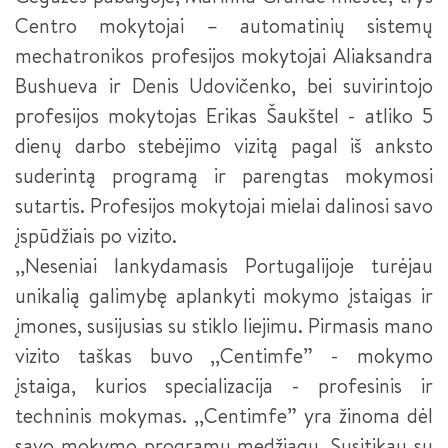
Centro mokytojai – automatinių sistemų
mechatronikos profesijos mokytojai Aliaksandra
Bushueva ir Denis Udovičenko, bei suvirintojo
profesijos mokytojas Erikas Šaukštel - atliko 5
dienų darbo stebėjimo vizitą pagal iš anksto
suderintą programą ir parengtas mokymosi
sutartis. Profesijos mokytojai mielai dalinosi savo
įspūdžiais po vizito.
,,Neseniai lankydamasis Portugalijoje turėjau
unikalią galimybę aplankyti mokymo įstaigas ir
įmones, susijusias su stiklo liejimu. Pirmasis mano
vizito taškas buvo ,,Centimfe” - mokymo
įstaiga, kurios specializacija - profesinis ir
techninis mokymas. ,,Centimfe” yra žinoma dėl
savo mokymo programų medžiagų. Susitikau su