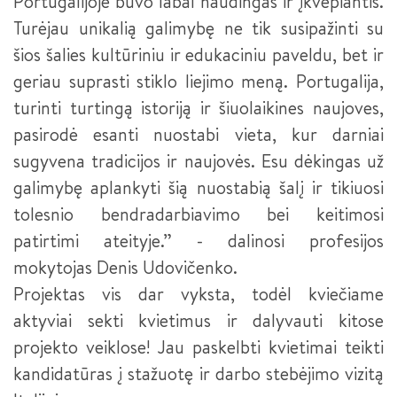
Portugalijoje buvo labai naudingas ir įkvepiantis.
Turėjau unikalią galimybę ne tik susipažinti su
šios šalies kultūriniu ir edukaciniu paveldu, bet ir
geriau suprasti stiklo liejimo meną. Portugalija,
turinti turtingą istoriją ir šiuolaikines naujoves,
pasirodė esanti nuostabi vieta, kur darniai
sugyvena tradicijos ir naujovės. Esu dėkingas už
galimybę aplankyti šią nuostabią šalį ir tikiuosi
tolesnio bendradarbiavimo bei keitimosi
patirtimi ateityje.” - dalinosi profesijos
mokytojas Denis Udovičenko.
Projektas vis dar vyksta, todėl kviečiame
aktyviai sekti kvietimus ir dalyvauti kitose
projekto veiklose! Jau paskelbti kvietimai teikti
kandidatūras į stažuotę ir darbo stebėjimo vizitą