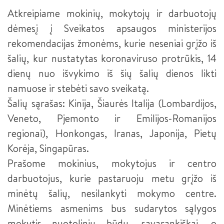
SĖKMĖS ISTORIJOS
PLASTIKŲ LIEJIMO ĮRENGINIŲ OPERATORIUS III LYGIS
Atkreipiame mokinių, mokytojų ir darbuotojų
NACIONALINIS MECHATRONIKOS KONKURSAS 2024
dėmesį į Sveikatos apsaugos ministerijos
SUVIRINTOJAS (2026 M. PRIĖMIMAS)
NACIONALINIS MECHATRONIKOS KONKURSAS 2022
rekomendacijas žmonėms, kurie neseniai grįžo iš
KOMPETENCIJŲ VERTINIMO CENTRŲ PASITELKTOS
SUVIRINTOJAS III LYGIS
ĮSTAIGOS
šalių, kur nustatytas koronaviruso protrūkis, 14
KONFERENCIJA „PAMEISTRYSTĖS IŠŠŪKIAI IR GALIMYBĖS
INŽINERINĖJE PRAMONĖJE“
dienų nuo išvykimo iš šių šalių dienos likti
METALO APDIRBIMO STAKLIŲ OPERATORIUS
PRAKTINĖS DALIES TVARKARAŠTIS
namuose ir stebėti savo sveikatą.
PAMEISTRYSTĖ – TAVO PROFESIJOS PRADŽIA (TRUMPOJI
METALO APDIRBIMO STAKLIŲ OPERATORIUS III LYGIS
VERSIJA -LT PAVYZDYS)
Šalių sąrašas: Kinija, Šiaurės Italija (Lombardijos,
Veneto, Pjemonto ir Emilijos-Romanijos
ŠALTKALVIS
PAMEISTRYSTĖ – TAVO PROFESIJOS PRADŽIA (LT, LV, EE IR
DE PAVYZDŽIAI)
regionai), Honkongas, Iranas, Japonija, Pietų
ŠALTKALVIS III LYGIS
Korėja, Singapūras.
KURIANTYS LIETUVĄ. PAMEISTRYSTĖ (INTERSURGICAL)
ŠALTKALVIS II LYGIS
Prašome mokinius, mokytojus ir centro
KURIANTYS LIETUVĄ. PAMEISTRYSTĖ (HARJU ELEKTER)
darbuotojus, kurie pastaruoju metu grįžo iš
ROBOTINIŲ SISTEMŲ INTEGRACIJOS TECHNIKAS (2026 M.
minėtų šalių, nesilankyti mokymo centre.
PRIĖMIMAS)
FORUMAS „DUALINIS PROFESINIS MOKYMAS LIETUVOJE“
Minėtiems asmenims bus sudarytos sąlygos
PEDAGOGO PADĖJĖJAS
KURIANTYS LIETUVĄ. PAMEISTRYSTĖ (HODA)
mokytis nuotoliniu būdu, savarankiškai, o