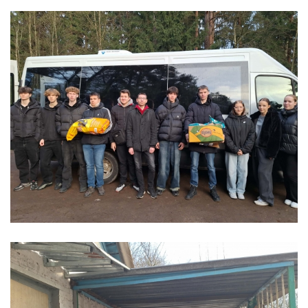
VIZUALINĖS REKLAMOS GAMINTOJAS
VIRĖJAS
VIRĖJAS III LYGIS
ELEKTROS ĮRANGOS SURINKĖJAS III LYGIS (2026 M.
PRIĖMIMAS)
INFORMACINIŲ IR RYŠIŲ TECHNOLOGIJŲ APTARNAVIMO
TECHNIKAS
BIURO ADMINISTRATORIUS
E. PARDAVĖJAS-KONSULTANTAS
FLORISTAS
KONDITERIS
FLORISTO PADĖJĖJAS