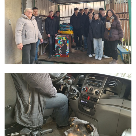
RANKDARBIŲ GAMINTOJAS
DUONOS IR PYRAGO GAMINIŲ KEPĖJAS