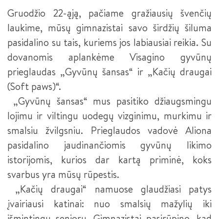
SĖKMĖS ISTORIJOS
PLASTIKŲ LIEJIMO ĮRENGINIŲ OPERATORIUS III LYGIS
Gruodžio 22-ąją, pačiame gražiausių švenčių
NACIONALINIS MECHATRONIKOS KONKURSAS 2024
laukime, mūsų gimnazistai savo širdžių šiluma
SUVIRINTOJAS (2026 M. PRIĖMIMAS)
NACIONALINIS MECHATRONIKOS KONKURSAS 2022
pasidalino su tais, kuriems jos labiausiai reikia. Su
KOMPETENCIJŲ VERTINIMO CENTRŲ PASITELKTOS
SUVIRINTOJAS III LYGIS
ĮSTAIGOS
dovanomis aplankėme Visagino gyvūnų
KONFERENCIJA „PAMEISTRYSTĖS IŠŠŪKIAI IR GALIMYBĖS
INŽINERINĖJE PRAMONĖJE“
prieglaudas „Gyvūnų šansas“ ir „Kačių draugai
METALO APDIRBIMO STAKLIŲ OPERATORIUS
PRAKTINĖS DALIES TVARKARAŠTIS
(Soft paws)“.
PAMEISTRYSTĖ – TAVO PROFESIJOS PRADŽIA (TRUMPOJI
METALO APDIRBIMO STAKLIŲ OPERATORIUS III LYGIS
VERSIJA -LT PAVYZDYS)
„Gyvūnų šansas“ mus pasitiko džiaugsmingu
lojimu ir viltingu uodegų vizginimu, murkimu ir
ŠALTKALVIS
PAMEISTRYSTĖ – TAVO PROFESIJOS PRADŽIA (LT, LV, EE IR
DE PAVYZDŽIAI)
smalsiu žvilgsniu. Prieglaudos vadovė Aliona
ŠALTKALVIS III LYGIS
pasidalino jaudinančiomis gyvūnų likimo
KURIANTYS LIETUVĄ. PAMEISTRYSTĖ (INTERSURGICAL)
ŠALTKALVIS II LYGIS
istorijomis, kurios dar kartą priminė, koks
KURIANTYS LIETUVĄ. PAMEISTRYSTĖ (HARJU ELEKTER)
svarbus yra mūsų rūpestis.
ROBOTINIŲ SISTEMŲ INTEGRACIJOS TECHNIKAS (2026 M.
„Kačių draugai“ namuose glaudžiasi patys
PRIĖMIMAS)
FORUMAS „DUALINIS PROFESINIS MOKYMAS LIETUVOJE“
įvairiausi katinai: nuo smalsių mažylių iki
PEDAGOGO PADĖJĖJAS
KURIANTYS LIETUVĄ. PAMEISTRYSTĖ (HODA)
išmintingų senjorų. Gimnazistai pasirūpino, kad