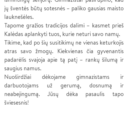
MAKETUOTOJAS
jų šventės būtų sotesnės – paliko gausias maisto
„KURIANTYS LIETUVĄ. PAMEISTRYSTĖ“ (CONTINENTAL)
lauknešėles.
KOMPIUTERINIO PROJEKTAVIMO OPERATORIUS
DUALINIS MOKYMAS - PAMEISTRYSTĖ
Tapome gražios tradicijos dalimi – kasmet prieš
BEPILOČIŲ ORLAIVIŲ VALDYTOJAS
Kalėdas aplankyti tuos, kurie neturi savo namų.
Tikime, kad po šių susitikimų ne vienas keturkojis
JAUNESNYSIS SISTEMŲ ADMINISTRATORIUS
atras savo žmogų. Kiekvienas čia gyvenantis
JAUNESNYSIS JAVA PROGRAMUOTOJAS
padarėlis svajoja apie tą patį – rankų šilumą ir
saugius namus.
APSKAITININKAS
Nuoširdžiai dėkojame gimnazistams ir
FINANSINIŲ PASLAUGŲ TEIKĖJAS
darbuotojams už gerumą, dosnumą ir
neabejingumą. Jūsų dėka pasaulis tapo
INDIVIDUALIOS PRIEŽIŪROS DARBUOTOJAS
šviesesnis!
IKIMOKYKLINIO UGDYMO PEDAGOGO PADĖJĖJAS
INDIVIDUALIOS PRIEŽIŪROS DARBUOTOJAS III LYGIS