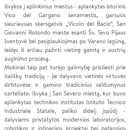
išvykos į aplinkinius miestus - aplankytas istorinis
RANKDARBIŲ GAMINTOJAS
Vico del Gargano senamiestis, garsusis
siauriausias skersgatvis „Vicolo del Bacio“, San
DUONOS IR PYRAGO GAMINIŲ KEPĖJAS
Giovanni Rotondo mieste esanti Šv. Tėvo Pijaus
šventovė bei pasiplaukiojimas po Varano lagūną,
leidęs iš arčiau pažinti vietinę gamtą ir austrių
auginimo procesą.
Mokiniai taip pat turėjo galimybę prisiliesti prie
itališkų tradicijų - jie dalyvavo vietinės virtuvės
dirbtuvėse ir gamino tradicinius saldumynus
cartellate. Išvyka į San Severo miestą, kur buvo
aplankytas technikos institutas Istituto Tecnico
Industriale Statale, paliko didelį įspūdį -
dalyviams pristatytos modernios laboratorijos,
robotikos ir inžinerijos projektai bei pažangios