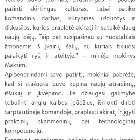
pažinti skirtingas kultūras. Labai patiko
komandinis darbas, kūrybinės užduotys ir
diskusijos, kurios praplėtė akiratį ir suteikė daug
naujų idėjų. Taip pat susipažinau su nuostabiais
žmonėmis iš įvairių šalių, su kuriais tikiuosi
palaikyti ryšį ir ateityje.” – minėjo mokinys
Maksim.
Apibendrindami savo patirtį, mokiniai pabrėžė,
kad ši stažuotė buvo kupina naujų atradimų,
iššūkių ir įkvėpimo. Jie džiaugėsi galimybe
tobulinti anglų kalbos įgūdžius, išmokti dirbti
tarptautinėje komandoje, praplėsti akiratį ir įgyti
praktinių skaitmeninių bei technologinių
kompetencijų.
Erasmus+ mobilumas Italijoje dar kartą įrodė,