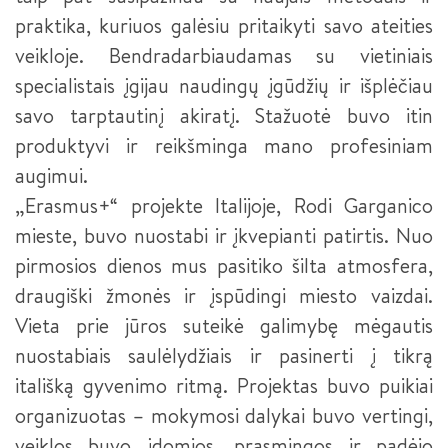
praktika, kuriuos galėsiu pritaikyti savo ateities
veikloje. Bendradarbiaudamas su vietiniais
specialistais įgijau naudingų įgūdžių ir išplėčiau
savo tarptautinį akiratį. Stažuotė buvo itin
produktyvi ir reikšminga mano profesiniam
augimui.
„Erasmus+“ projekte Italijoje, Rodi Garganico
mieste, buvo nuostabi ir įkvepianti patirtis. Nuo
pirmosios dienos mus pasitiko šilta atmosfera,
draugiški žmonės ir įspūdingi miesto vaizdai.
Vieta prie jūros suteikė galimybę mėgautis
nuostabiais saulėlydžiais ir pasiner­ti į tikrą
itališką gyvenimo ritmą. Projektas buvo puikiai
organizuotas – mokymosi dalykai buvo vertingi,
veiklos buvo įdomios, prasmingos ir padėjo