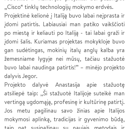
„Cisco“ tinklų technologijų mokymo erdvės.
Projektinė kelionė į Italiją buvo labai neįprasta ir
įdomi patirtis. Labiausiai man patiko vaikščioti
po miestą ir keliauti po Italiją - tai labai graži ir
įdomi šalis. Kuriamas projektas mokykloje buvo
gan sudėtingas, mokinių italų anglų kalba yra
žemesniame lygyje nei mūsų, tačiau stažuotė
buvo labai naudinga patirtis!” – minėjo projekto
dalyvis Jegor.
Projekto dalyvė Anastasija apie stažuotę
atsiliepė taip: ,,Ši stažuotė Italijoje suteikė man
vertingą ugdomąją, profesinę ir kultūrinę patirtį.
Jos metu pagilinau savo žinias apie Italijos
mokymosi aplinką, tradicijas ir gyvenimo būdą,
taip pat susipažinau su naujais metodais ir