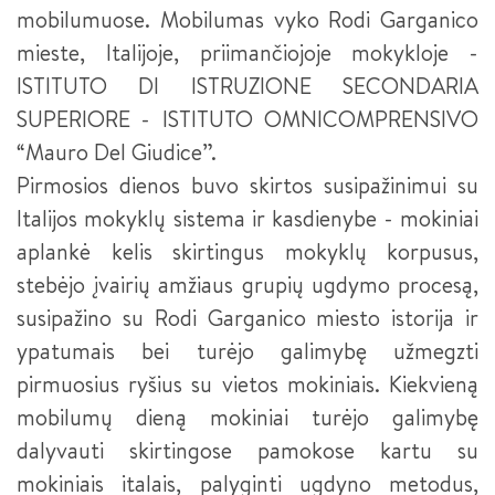
mobilumuose. Mobilumas vyko Rodi Garganico
MAKETUOTOJAS
„KURIANTYS LIETUVĄ. PAMEISTRYSTĖ“ (CONTINENTAL)
mieste, Italijoje, priimančiojoje mokykloje -
KOMPIUTERINIO PROJEKTAVIMO OPERATORIUS
ISTITUTO DI ISTRUZIONE SECONDARIA
DUALINIS MOKYMAS - PAMEISTRYSTĖ
SUPERIORE - ISTITUTO OMNICOMPRENSIVO
BEPILOČIŲ ORLAIVIŲ VALDYTOJAS
“Mauro Del Giudice”.
JAUNESNYSIS SISTEMŲ ADMINISTRATORIUS
Pirmosios dienos buvo skirtos susipažinimui su
Italijos mokyklų sistema ir kasdienybe - mokiniai
JAUNESNYSIS JAVA PROGRAMUOTOJAS
aplankė kelis skirtingus mokyklų korpusus,
APSKAITININKAS
stebėjo įvairių amžiaus grupių ugdymo procesą,
susipažino su Rodi Garganico miesto istorija ir
FINANSINIŲ PASLAUGŲ TEIKĖJAS
ypatumais bei turėjo galimybę užmegzti
INDIVIDUALIOS PRIEŽIŪROS DARBUOTOJAS
pirmuosius ryšius su vietos mokiniais. Kiekvieną
mobilumų dieną mokiniai turėjo galimybę
IKIMOKYKLINIO UGDYMO PEDAGOGO PADĖJĖJAS
dalyvauti skirtingose pamokose kartu su
INDIVIDUALIOS PRIEŽIŪROS DARBUOTOJAS III LYGIS
mokiniais italais, palyginti ugdyno metodus,