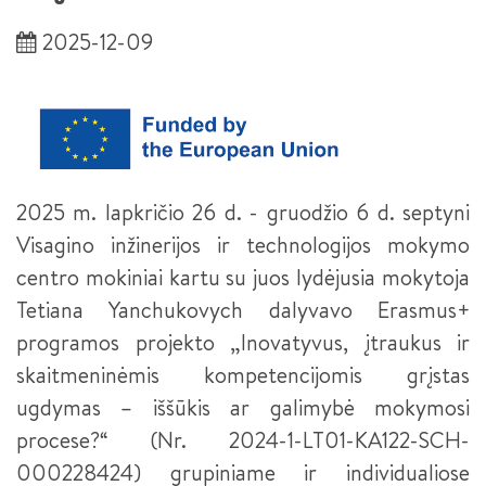
SĖKMĖS ISTORIJOS
PLASTIKŲ LIEJIMO ĮRENGINIŲ OPERATORIUS III LYGIS
NACIONALINIS MECHATRONIKOS KONKURSAS 2024
2025-12-09
SUVIRINTOJAS (2026 M. PRIĖMIMAS)
NACIONALINIS MECHATRONIKOS KONKURSAS 2022
KOMPETENCIJŲ VERTINIMO CENTRŲ PASITELKTOS
SUVIRINTOJAS III LYGIS
ĮSTAIGOS
KONFERENCIJA „PAMEISTRYSTĖS IŠŠŪKIAI IR GALIMYBĖS
INŽINERINĖJE PRAMONĖJE“
METALO APDIRBIMO STAKLIŲ OPERATORIUS
PRAKTINĖS DALIES TVARKARAŠTIS
PAMEISTRYSTĖ – TAVO PROFESIJOS PRADŽIA (TRUMPOJI
METALO APDIRBIMO STAKLIŲ OPERATORIUS III LYGIS
2025 m. lapkričio 26 d. - gruodžio 6 d. septyni
VERSIJA -LT PAVYZDYS)
Visagino inžinerijos ir technologijos mokymo
ŠALTKALVIS
PAMEISTRYSTĖ – TAVO PROFESIJOS PRADŽIA (LT, LV, EE IR
centro mokiniai kartu su juos lydėjusia mokytoja
DE PAVYZDŽIAI)
ŠALTKALVIS III LYGIS
Tetiana Yanchukovych dalyvavo Erasmus+
KURIANTYS LIETUVĄ. PAMEISTRYSTĖ (INTERSURGICAL)
programos projekto „Inovatyvus, įtraukus ir
ŠALTKALVIS II LYGIS
skaitmeninėmis kompetencijomis grįstas
KURIANTYS LIETUVĄ. PAMEISTRYSTĖ (HARJU ELEKTER)
ROBOTINIŲ SISTEMŲ INTEGRACIJOS TECHNIKAS (2026 M.
ugdymas – iššūkis ar galimybė mokymosi
PRIĖMIMAS)
FORUMAS „DUALINIS PROFESINIS MOKYMAS LIETUVOJE“
procese?“ (Nr. 2024-1-LT01-KA122-SCH-
PEDAGOGO PADĖJĖJAS
000228424) grupiniame ir individualiose
KURIANTYS LIETUVĄ. PAMEISTRYSTĖ (HODA)