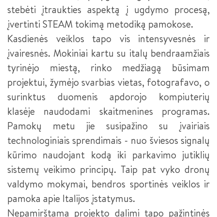
VIZUALINĖS REKLAMOS GAMINTOJAS
stebėti įtraukties aspektą į ugdymo procesą,
įvertinti STEAM tokimą metodiką pamokose.
VIRĖJAS
Kasdienės veiklos tapo vis intensyvesnės ir
VIRĖJAS III LYGIS
įvairesnės. Mokiniai kartu su italų bendraamžiais
tyrinėjo miestą, rinko medžiagą būsimam
ELEKTROS ĮRANGOS SURINKĖJAS III LYGIS (2026 M.
PRIĖMIMAS)
projektui, žymėjo svarbias vietas, fotografavo, o
surinktus duomenis apdorojo kompiuterių
INFORMACINIŲ IR RYŠIŲ TECHNOLOGIJŲ APTARNAVIMO
TECHNIKAS
klasėje naudodami skaitmenines programas.
Pamokų metu jie susipažino su įvairiais
BIURO ADMINISTRATORIUS
technologiniais sprendimais - nuo šviesos signalų
E. PARDAVĖJAS-KONSULTANTAS
kūrimo naudojant kodą iki parkavimo jutiklių
sistemų veikimo principų. Taip pat vyko dronų
FLORISTAS
valdymo mokymai, bendros sportinės veiklos ir
KONDITERIS
pamoka apie Italijos įstatymus.
Nepamirštama projekto dalimi tapo pažintinės
FLORISTO PADĖJĖJAS