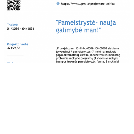
RANKDARBIŲ GAMINTOJAS
DUONOS IR PYRAGO GAMINIŲ KEPĖJAS