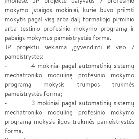
įmonėse. JP projekte dalyvaus 7 profesinio
MAKETUOTOJAS
mokymo įstaigos mokiniai, kurie buvo priimti
„KURIANTYS LIETUVĄ. PAMEISTRYSTĖ“ (CONTINENTAL)
mokytis pagal visą arba dalį formaliojo pirminio
KOMPIUTERINIO PROJEKTAVIMO OPERATORIUS
DUALINIS MOKYMAS - PAMEISTRYSTĖ
arba tęstinio profesinio mokymo programą ir
BEPILOČIŲ ORLAIVIŲ VALDYTOJAS
pabaigs mokymus pameistrystės forma.
JP projektu siekiama įgyvendinti iš viso 7
JAUNESNYSIS SISTEMŲ ADMINISTRATORIUS
pameistrystes:
JAUNESNYSIS JAVA PROGRAMUOTOJAS
- 4 mokiniai pagal automatinių sistemų
mechatroniko modulinę profesinio mokymo
APSKAITININKAS
programą mokysis trumpos trukmės
FINANSINIŲ PASLAUGŲ TEIKĖJAS
pameistrystės forma;
- 3 mokiniai pagal automatinių sistemų
INDIVIDUALIOS PRIEŽIŪROS DARBUOTOJAS
mechatroniko modulinę profesinio mokymo
IKIMOKYKLINIO UGDYMO PEDAGOGO PADĖJĖJAS
programą mokysis ilgos trukmės pameistrystės
forma.
INDIVIDUALIOS PRIEŽIŪROS DARBUOTOJAS III LYGIS