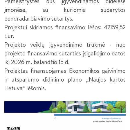
Pameistrystės bus įgyvendinamos didelėse
VIZUALINĖS REKLAMOS GAMINTOJAS
įmonėse, su kuriomis sudarytos
VIRĖJAS
bendradarbiavimo sutartys.
Projektui skiriamos finansavimo lėšos: 42159,52
VIRĖJAS III LYGIS
Eur.
ELEKTROS ĮRANGOS SURINKĖJAS III LYGIS (2026 M.
Projekto veiklų įgyvendinimo trukmė - nuo
PRIĖMIMAS)
projekto finansavimo sutarties įsigaliojimo datos
INFORMACINIŲ IR RYŠIŲ TECHNOLOGIJŲ APTARNAVIMO
iki 2026 m. balandžio 15 d.
TECHNIKAS
Projektas finansuojamas Ekonomikos gaivinimo
BIURO ADMINISTRATORIUS
ir atsparumo didinimo plano „Naujos kartos
Lietuva“ lėšomis.
E. PARDAVĖJAS-KONSULTANTAS
FLORISTAS
KONDITERIS
FLORISTO PADĖJĖJAS