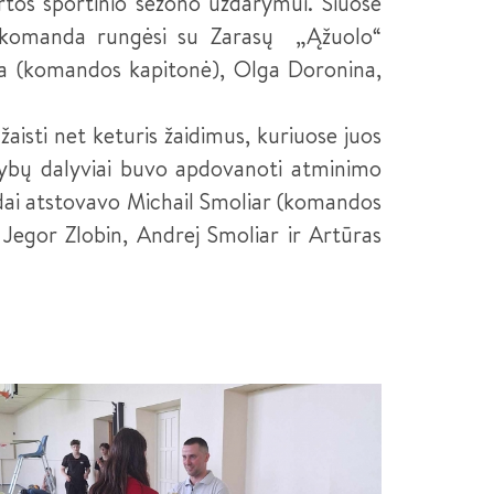
rtos sportinio sezono uždarymui. Šiuose
 komanda rungėsi su Zarasų „Ąžuolo“
ša (komandos kapitonė), Olga Doronina,
isti net keturis žaidimus, kuriuose juos
žybų dalyviai buvo apdovanoti atminimo
ai atstovavo Michail Smoliar (komandos
 Jegor Zlobin, Andrej Smoliar ir Artūras