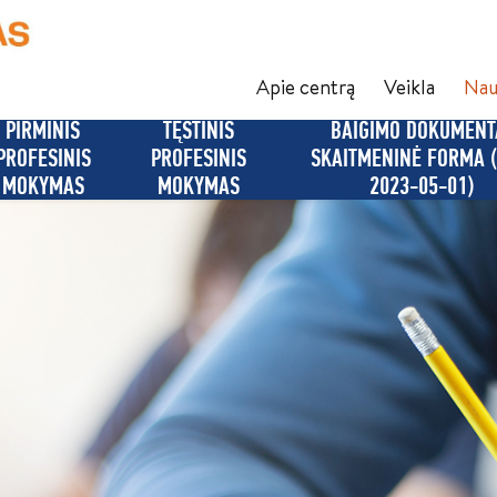
Apie centrą
Veikla
Nau
PIRMINIS
TĘSTINIS
BAIGIMO DOKUMENT
PROFESINIS
PROFESINIS
SKAITMENINĖ FORMA 
MOKYMAS
MOKYMAS
2023-05-01)