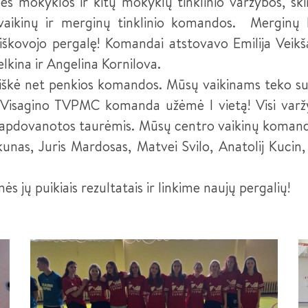
s mokyklos ir kitų mokyklų tinklinio varžybos, ski
vaikinų ir merginų tinklinio komandos. Merginų
iškovojo pergalę! Komandai atstovavo Emilija Veik
elkina ir Angelina Kornilova.
škė net penkios komandos. Mūsų vaikinams teko suža
 Visagino TVPMC komanda užėmė I vietą! Visi var
o apdovanotos taurėmis. Mūsų centro vaikinų komand
kunas, Juris Mardosas, Matvei Svilo, Anatolij Kucin,
 jų puikiais rezultatais ir linkime naujų pergalių!