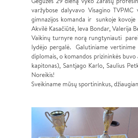
Gegužės 29 dieną vyko Zarasų profesinė
varžybose dalyvavo Visagino TVPMC 
gimnazijos komanda ir sunkoje kovoje 
Akvilė Kasačiūtė, Ieva Bondar, Valerija B
Vaikinų turnyre norą rungtyniauti parei
lydėjo pergalė. Galutiniame vertinime
diplomais, o komandos prizininkės buv
kapitonas), Santjago Karlo, Saulius Pet
Noreikis!
Sveikiname mūsų sportininkus, džiaugiamės