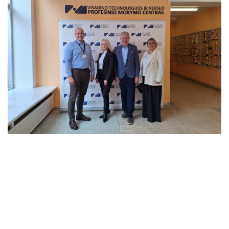
MAKETUOTOJAS
„KURIANTYS LIETUVĄ. PAMEISTRYSTĖ“ (CONTINENTAL)
KOMPIUTERINIO PROJEKTAVIMO OPERATORIUS
DUALINIS MOKYMAS - PAMEISTRYSTĖ
BEPILOČIŲ ORLAIVIŲ VALDYTOJAS
JAUNESNYSIS SISTEMŲ ADMINISTRATORIUS
JAUNESNYSIS JAVA PROGRAMUOTOJAS
APSKAITININKAS
FINANSINIŲ PASLAUGŲ TEIKĖJAS
INDIVIDUALIOS PRIEŽIŪROS DARBUOTOJAS
IKIMOKYKLINIO UGDYMO PEDAGOGO PADĖJĖJAS
INDIVIDUALIOS PRIEŽIŪROS DARBUOTOJAS III LYGIS