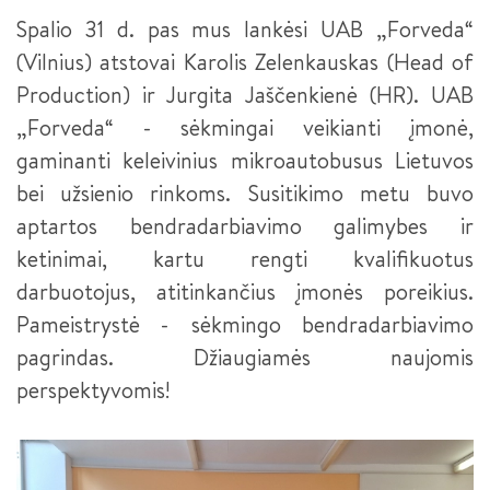
SĖKMĖS ISTORIJOS
PLASTIKŲ LIEJIMO ĮRENGINIŲ OPERATORIUS III LYGIS
Spalio 31 d. pas mus lankėsi UAB „Forveda“
NACIONALINIS MECHATRONIKOS KONKURSAS 2024
(Vilnius) atstovai Karolis Zelenkauskas (Head of
SUVIRINTOJAS (2026 M. PRIĖMIMAS)
NACIONALINIS MECHATRONIKOS KONKURSAS 2022
Production) ir Jurgita Jaščenkienė (HR). UAB
KOMPETENCIJŲ VERTINIMO CENTRŲ PASITELKTOS
SUVIRINTOJAS III LYGIS
ĮSTAIGOS
„Forveda“ - sėkmingai veikianti įmonė,
KONFERENCIJA „PAMEISTRYSTĖS IŠŠŪKIAI IR GALIMYBĖS
INŽINERINĖJE PRAMONĖJE“
gaminanti keleivinius mikroautobusus Lietuvos
METALO APDIRBIMO STAKLIŲ OPERATORIUS
PRAKTINĖS DALIES TVARKARAŠTIS
bei užsienio rinkoms. Susitikimo metu buvo
PAMEISTRYSTĖ – TAVO PROFESIJOS PRADŽIA (TRUMPOJI
METALO APDIRBIMO STAKLIŲ OPERATORIUS III LYGIS
VERSIJA -LT PAVYZDYS)
aptartos bendradarbiavimo galimybes ir
ketinimai, kartu rengti kvalifikuotus
ŠALTKALVIS
PAMEISTRYSTĖ – TAVO PROFESIJOS PRADŽIA (LT, LV, EE IR
DE PAVYZDŽIAI)
darbuotojus, atitinkančius įmonės poreikius.
ŠALTKALVIS III LYGIS
Pameistrystė - sėkmingo bendradarbiavimo
KURIANTYS LIETUVĄ. PAMEISTRYSTĖ (INTERSURGICAL)
ŠALTKALVIS II LYGIS
pagrindas. Džiaugiamės naujomis
KURIANTYS LIETUVĄ. PAMEISTRYSTĖ (HARJU ELEKTER)
perspektyvomis!
ROBOTINIŲ SISTEMŲ INTEGRACIJOS TECHNIKAS (2026 M.
PRIĖMIMAS)
FORUMAS „DUALINIS PROFESINIS MOKYMAS LIETUVOJE“
PEDAGOGO PADĖJĖJAS
KURIANTYS LIETUVĄ. PAMEISTRYSTĖ (HODA)