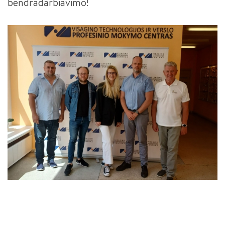
bendradarbiavimo!
MAKETUOTOJAS
„KURIANTYS LIETUVĄ. PAMEISTRYSTĖ“ (CONTINENTAL)
KOMPIUTERINIO PROJEKTAVIMO OPERATORIUS
DUALINIS MOKYMAS - PAMEISTRYSTĖ
BEPILOČIŲ ORLAIVIŲ VALDYTOJAS
JAUNESNYSIS SISTEMŲ ADMINISTRATORIUS
JAUNESNYSIS JAVA PROGRAMUOTOJAS
APSKAITININKAS
FINANSINIŲ PASLAUGŲ TEIKĖJAS
INDIVIDUALIOS PRIEŽIŪROS DARBUOTOJAS
IKIMOKYKLINIO UGDYMO PEDAGOGO PADĖJĖJAS
INDIVIDUALIOS PRIEŽIŪROS DARBUOTOJAS III LYGIS