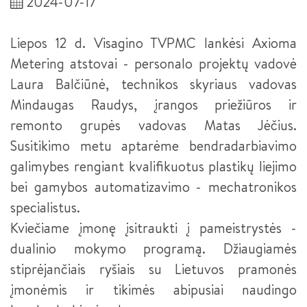
2024-07-17
SĖKMĖS ISTORIJOS
PLASTIKŲ LIEJIMO ĮRENGINIŲ OPERATORIUS III LYGIS
NACIONALINIS MECHATRONIKOS KONKURSAS 2024
SUVIRINTOJAS (2026 M. PRIĖMIMAS)
Liepos 12 d. Visagino TVPMC lankėsi Axioma
NACIONALINIS MECHATRONIKOS KONKURSAS 2022
KOMPETENCIJŲ VERTINIMO CENTRŲ PASITELKTOS
Metering atstovai - personalo projektų vadovė
SUVIRINTOJAS III LYGIS
ĮSTAIGOS
Laura Balčiūnė, technikos skyriaus vadovas
KONFERENCIJA „PAMEISTRYSTĖS IŠŠŪKIAI IR GALIMYBĖS
INŽINERINĖJE PRAMONĖJE“
METALO APDIRBIMO STAKLIŲ OPERATORIUS
PRAKTINĖS DALIES TVARKARAŠTIS
Mindaugas Raudys, įrangos priežiūros ir
remonto grupės vadovas Matas Jėčius.
PAMEISTRYSTĖ – TAVO PROFESIJOS PRADŽIA (TRUMPOJI
METALO APDIRBIMO STAKLIŲ OPERATORIUS III LYGIS
VERSIJA -LT PAVYZDYS)
Susitikimo metu aptarėme bendradarbiavimo
ŠALTKALVIS
galimybes rengiant kvalifikuotus plastikų liejimo
PAMEISTRYSTĖ – TAVO PROFESIJOS PRADŽIA (LT, LV, EE IR
DE PAVYZDŽIAI)
bei gamybos automatizavimo - mechatronikos
ŠALTKALVIS III LYGIS
specialistus.
KURIANTYS LIETUVĄ. PAMEISTRYSTĖ (INTERSURGICAL)
ŠALTKALVIS II LYGIS
Kviečiame įmonę įsitraukti į pameistrystės -
KURIANTYS LIETUVĄ. PAMEISTRYSTĖ (HARJU ELEKTER)
dualinio mokymo programą. Džiaugiamės
ROBOTINIŲ SISTEMŲ INTEGRACIJOS TECHNIKAS (2026 M.
PRIĖMIMAS)
stiprėjančiais ryšiais su Lietuvos pramonės
FORUMAS „DUALINIS PROFESINIS MOKYMAS LIETUVOJE“
įmonėmis ir tikimės abipusiai naudingo
PEDAGOGO PADĖJĖJAS
KURIANTYS LIETUVĄ. PAMEISTRYSTĖ (HODA)