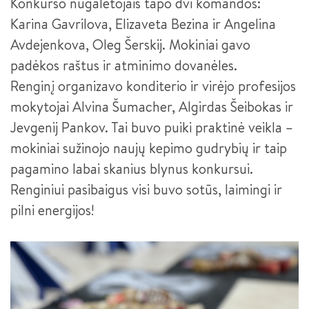
Konkurso nugalėtojais tapo dvi komandos:
MAKETUOTOJAS
Karina Gavrilova, Elizaveta Bezina ir Angelina
„KURIANTYS LIETUVĄ. PAMEISTRYSTĖ“ (CONTINENTAL)
Avdejenkova, Oleg Šerskij. Mokiniai gavo
KOMPIUTERINIO PROJEKTAVIMO OPERATORIUS
DUALINIS MOKYMAS - PAMEISTRYSTĖ
padėkos raštus ir atminimo dovanėles.
BEPILOČIŲ ORLAIVIŲ VALDYTOJAS
Renginį organizavo konditerio ir virėjo profesijos
mokytojai Alvina Šumacher, Algirdas Šeibokas ir
JAUNESNYSIS SISTEMŲ ADMINISTRATORIUS
Jevgenij Pankov. Tai buvo puiki praktinė veikla –
JAUNESNYSIS JAVA PROGRAMUOTOJAS
mokiniai sužinojo naujų kepimo gudrybių ir taip
pagamino labai skanius blynus konkursui.
APSKAITININKAS
Renginiui pasibaigus visi buvo sotūs, laimingi ir
FINANSINIŲ PASLAUGŲ TEIKĖJAS
pilni energijos!
INDIVIDUALIOS PRIEŽIŪROS DARBUOTOJAS
IKIMOKYKLINIO UGDYMO PEDAGOGO PADĖJĖJAS
INDIVIDUALIOS PRIEŽIŪROS DARBUOTOJAS III LYGIS