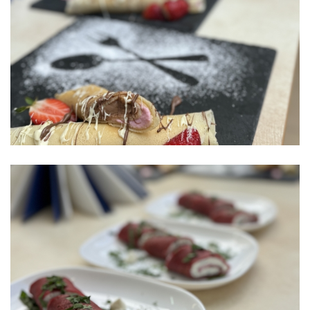
VIZUALINĖS REKLAMOS GAMINTOJAS
VIRĖJAS
VIRĖJAS III LYGIS
ELEKTROS ĮRANGOS SURINKĖJAS III LYGIS (2026 M.
PRIĖMIMAS)
INFORMACINIŲ IR RYŠIŲ TECHNOLOGIJŲ APTARNAVIMO
TECHNIKAS
BIURO ADMINISTRATORIUS
E. PARDAVĖJAS-KONSULTANTAS
FLORISTAS
KONDITERIS
FLORISTO PADĖJĖJAS