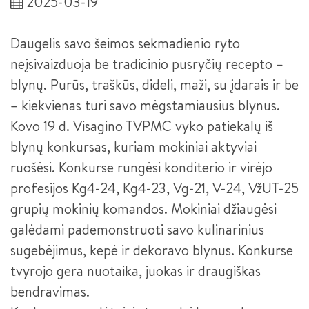
2025-03-19
SĖKMĖS ISTORIJOS
PLASTIKŲ LIEJIMO ĮRENGINIŲ OPERATORIUS III LYGIS
NACIONALINIS MECHATRONIKOS KONKURSAS 2024
SUVIRINTOJAS (2026 M. PRIĖMIMAS)
Daugelis savo šeimos sekmadienio ryto
NACIONALINIS MECHATRONIKOS KONKURSAS 2022
KOMPETENCIJŲ VERTINIMO CENTRŲ PASITELKTOS
neįsivaizduoja be tradicinio pusryčių recepto –
SUVIRINTOJAS III LYGIS
ĮSTAIGOS
blynų. Purūs, traškūs, dideli, maži, su įdarais ir be
KONFERENCIJA „PAMEISTRYSTĖS IŠŠŪKIAI IR GALIMYBĖS
INŽINERINĖJE PRAMONĖJE“
METALO APDIRBIMO STAKLIŲ OPERATORIUS
PRAKTINĖS DALIES TVARKARAŠTIS
– kiekvienas turi savo mėgstamiausius blynus.
Kovo 19 d. Visagino TVPMC vyko patiekalų iš
PAMEISTRYSTĖ – TAVO PROFESIJOS PRADŽIA (TRUMPOJI
METALO APDIRBIMO STAKLIŲ OPERATORIUS III LYGIS
VERSIJA -LT PAVYZDYS)
blynų konkursas, kuriam mokiniai aktyviai
ŠALTKALVIS
ruošėsi. Konkurse rungėsi konditerio ir virėjo
PAMEISTRYSTĖ – TAVO PROFESIJOS PRADŽIA (LT, LV, EE IR
DE PAVYZDŽIAI)
profesijos Kg4-24, Kg4-23, Vg-21, V-24, VžUT-25
ŠALTKALVIS III LYGIS
grupių mokinių komandos. Mokiniai džiaugėsi
KURIANTYS LIETUVĄ. PAMEISTRYSTĖ (INTERSURGICAL)
ŠALTKALVIS II LYGIS
galėdami pademonstruoti savo kulinarinius
KURIANTYS LIETUVĄ. PAMEISTRYSTĖ (HARJU ELEKTER)
sugebėjimus, kepė ir dekoravo blynus. Konkurse
ROBOTINIŲ SISTEMŲ INTEGRACIJOS TECHNIKAS (2026 M.
PRIĖMIMAS)
tvyrojo gera nuotaika, juokas ir draugiškas
FORUMAS „DUALINIS PROFESINIS MOKYMAS LIETUVOJE“
bendravimas.
PEDAGOGO PADĖJĖJAS
KURIANTYS LIETUVĄ. PAMEISTRYSTĖ (HODA)