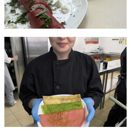
RANKDARBIŲ GAMINTOJAS
DUONOS IR PYRAGO GAMINIŲ KEPĖJAS