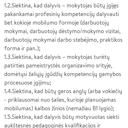
1.2.Siektina, kad dalyvis – mokytojas būtų įgijęs
VIZUALINĖS REKLAMOS GAMINTOJAS
pakankamai profesinių kompetencijų dalyvauti
VIRĖJAS
bet kokioje mobilumo formoje (darbuotojų
VIRĖJAS III LYGIS
mokymai, darbuotojų dėstymo/mokymo vizitai,
darbuotojų mokymai darbo stebėjimo, praktikos
ELEKTROS ĮRANGOS SURINKĖJAS III LYGIS (2026 M.
PRIĖMIMAS)
forma ir pan.);
1.3.Siektina, kad dalyvis – mokytojas turėtų
INFORMACINIŲ IR RYŠIŲ TECHNOLOGIJŲ APTARNAVIMO
patirties pameistrystės organizavimo srityje,
TECHNIKAS
domėtųsi žaliųjų įgūdžių kompetencijų gamybos
BIURO ADMINISTRATORIUS
procesuose įgijimu;
E. PARDAVĖJAS-KONSULTANTAS
1.4.Siektina, kad būtų geros anglų (arba vokiečių
- priklausomai nuo šalies, kurioje planuojamas
FLORISTAS
mobilumas) kalbos žinios (nemažiau B1 lygio);
KONDITERIS
1.5.Siektina, kad dalyvis būtų motyvuotas siekti
aukštesnės pedagoginės kvalifikacijos ir
FLORISTO PADĖJĖJAS