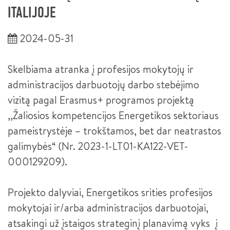
SĖKMĖS ISTORIJOS
PLASTIKŲ LIEJIMO ĮRENGINIŲ OPERATORIUS III LYGIS
ITALIJOJE
NACIONALINIS MECHATRONIKOS KONKURSAS 2024
SUVIRINTOJAS (2026 M. PRIĖMIMAS)
2024-05-31
NACIONALINIS MECHATRONIKOS KONKURSAS 2022
KOMPETENCIJŲ VERTINIMO CENTRŲ PASITELKTOS
SUVIRINTOJAS III LYGIS
ĮSTAIGOS
KONFERENCIJA „PAMEISTRYSTĖS IŠŠŪKIAI IR GALIMYBĖS
Skelbiama atranka į profesijos mokytojų ir
INŽINERINĖJE PRAMONĖJE“
METALO APDIRBIMO STAKLIŲ OPERATORIUS
PRAKTINĖS DALIES TVARKARAŠTIS
administracijos darbuotojų darbo stebėjimo
PAMEISTRYSTĖ – TAVO PROFESIJOS PRADŽIA (TRUMPOJI
METALO APDIRBIMO STAKLIŲ OPERATORIUS III LYGIS
vizitą pagal Erasmus+ programos projektą
VERSIJA -LT PAVYZDYS)
,,Žaliosios kompetencijos Energetikos sektoriaus
ŠALTKALVIS
PAMEISTRYSTĖ – TAVO PROFESIJOS PRADŽIA (LT, LV, EE IR
pameistrystėje – trokštamos, bet dar neatrastos
DE PAVYZDŽIAI)
ŠALTKALVIS III LYGIS
galimybės“
(Nr. 2023-1-LT01-KA122-VET-
KURIANTYS LIETUVĄ. PAMEISTRYSTĖ (INTERSURGICAL)
000129209).
ŠALTKALVIS II LYGIS
KURIANTYS LIETUVĄ. PAMEISTRYSTĖ (HARJU ELEKTER)
ROBOTINIŲ SISTEMŲ INTEGRACIJOS TECHNIKAS (2026 M.
Projekto dalyviai, Energetikos srities profesijos
PRIĖMIMAS)
FORUMAS „DUALINIS PROFESINIS MOKYMAS LIETUVOJE“
mokytojai ir/arba administracijos darbuotojai,
PEDAGOGO PADĖJĖJAS
atsakingi už įstaigos strateginį planavimą vyks į
KURIANTYS LIETUVĄ. PAMEISTRYSTĖ (HODA)