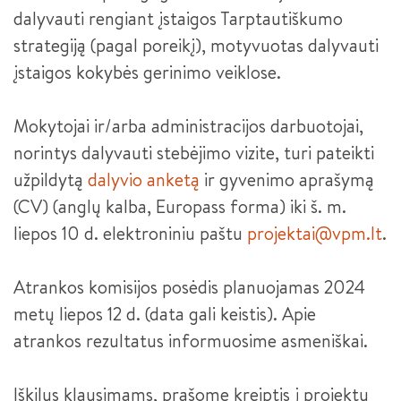
dalyvauti rengiant įstaigos Tarptautiškumo
RANKDARBIŲ GAMINTOJAS
strategiją (pagal poreikį), motyvuotas dalyvauti
įstaigos kokybės gerinimo veiklose.
DUONOS IR PYRAGO GAMINIŲ KEPĖJAS
Mokytojai ir/arba administracijos darbuotojai,
norintys dalyvauti stebėjimo vizite, turi pateikti
užpildytą
dalyvio anketą
ir gyvenimo aprašymą
(CV) (anglų kalba, Europass forma) iki š. m.
liepos 10 d. elektroniniu paštu
projektai@vpm.lt
.
Atrankos komisijos posėdis planuojamas 2024
metų liepos 12 d. (data gali keistis). Apie
atrankos rezultatus informuosime asmeniškai.
Iškilus klausimams, prašome kreiptis į projektų