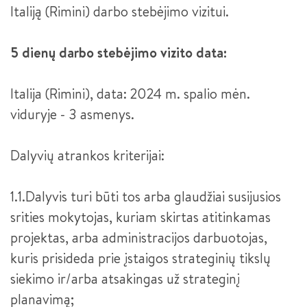
Italiją (Rimini) darbo stebėjimo vizitui.
MAKETUOTOJAS
„KURIANTYS LIETUVĄ. PAMEISTRYSTĖ“ (CONTINENTAL)
KOMPIUTERINIO PROJEKTAVIMO OPERATORIUS
5 dienų darbo stebėjimo vizito data:
DUALINIS MOKYMAS - PAMEISTRYSTĖ
BEPILOČIŲ ORLAIVIŲ VALDYTOJAS
Italija (Rimini), data: 2024 m. spalio mėn.
JAUNESNYSIS SISTEMŲ ADMINISTRATORIUS
viduryje - 3 asmenys.
JAUNESNYSIS JAVA PROGRAMUOTOJAS
Dalyvių atrankos kriterijai:
APSKAITININKAS
1.1.Dalyvis turi būti tos arba glaudžiai susijusios
FINANSINIŲ PASLAUGŲ TEIKĖJAS
srities mokytojas, kuriam skirtas atitinkamas
INDIVIDUALIOS PRIEŽIŪROS DARBUOTOJAS
projektas, arba administracijos darbuotojas,
kuris prisideda prie įstaigos strateginių tikslų
IKIMOKYKLINIO UGDYMO PEDAGOGO PADĖJĖJAS
siekimo ir/arba atsakingas už strateginį
INDIVIDUALIOS PRIEŽIŪROS DARBUOTOJAS III LYGIS
planavimą;